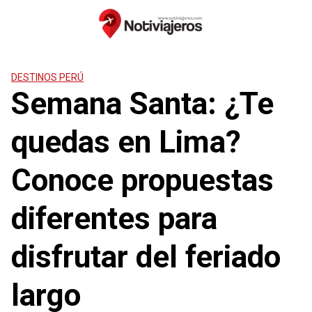
Saltar
al
contenido
DESTINOS PERÚ
Semana Santa: ¿Te
quedas en Lima?
Conoce propuestas
diferentes para
disfrutar del feriado
largo