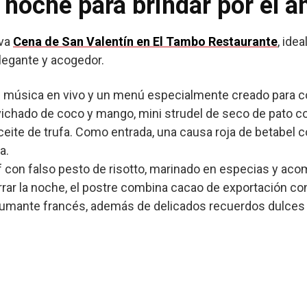
 noche para brindar por el 
iva
Cena de San Valentín en El Tambo Restaurante
, ide
elegante y acogedor.
 música en vivo y un menú especialmente creado para c
chado de coco y mango, mini strudel de seco de pato conf
eite de trufa. Como entrada, una causa roja de betabel co
a.
eef con falso pesto de risotto, marinado en especias y a
rrar la noche, el postre combina cacao de exportación con
spumante francés, además de delicados recuerdos dulc