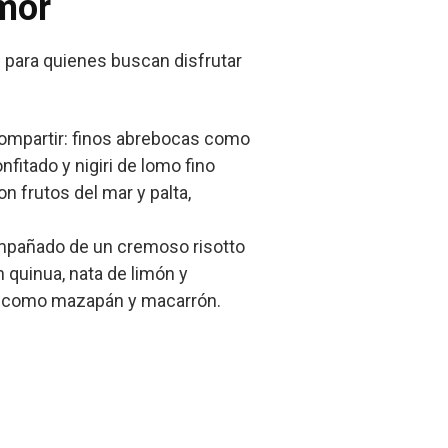
amor
al para quienes buscan disfrutar
ompartir: finos abrebocas como
itado y nigiri de lomo fino
n frutos del mar y palta,
compañado de un cremoso risotto
 quinua, nata de limón y
es como mazapán y macarrón.