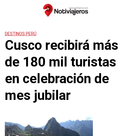
Saltar
al
contenido
DESTINOS PERÚ
Cusco recibirá más
de 180 mil turistas
en celebración de
mes jubilar