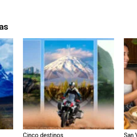
das
l
Cinco destinos
San 