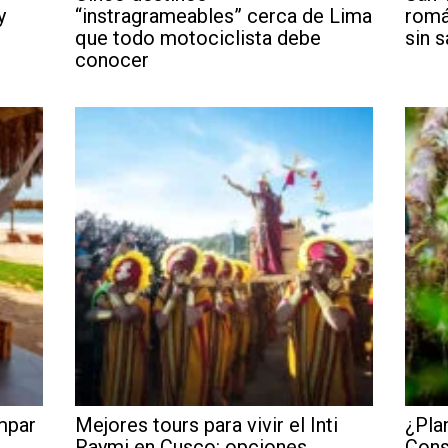
y
“instragrameables” cerca de Lima
romá
que todo motociclista debe
sin s
conocer
mpar
Mejores tours para vivir el Inti
¿Pla
Raymi en Cusco: opciones
Cons