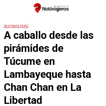
Saltar
al
contenido
DESTINOS PERÚ
A caballo desde las
pirámides de
Túcume en
Lambayeque hasta
Chan Chan en La
Libertad