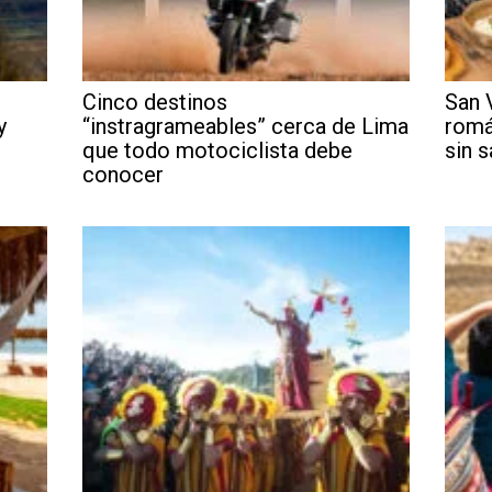
l
Cinco destinos
San 
y
“instragrameables” cerca de Lima
romá
que todo motociclista debe
sin s
conocer