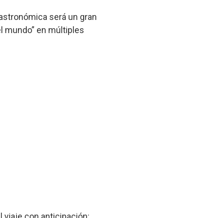
 gastronómica será un gran
del mundo” en múltiples
 viaje con anticipación: