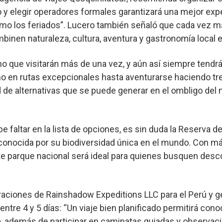
 y elegir operadores formales garantizará una mejor expe
o los feriados”. Lucero también señaló que cada vez má
inen naturaleza, cultura, aventura y gastronomía local e
no que visitarán más de una vez, y aún así siempre tend
mo en rutas excepcionales hasta aventurarse haciendo tre
 de alternativas que se puede generar en el ombligo del 
e faltar en la lista de opciones, es sin duda la Reserva 
conocida por su biodiversidad única en el mundo. Con m
 parque nacional será ideal para quienes busquen desco
eraciones de Rainshadow Expeditions LLC para el Perú y 
entre 4 y 5 días: “Un viaje bien planificado permitirá c
a, además de participar en caminatas guiadas y observaci