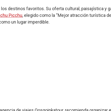
os destinos favoritos. Su oferta cultural, paisajística y
chu Picchu
, elegido como la “Mejor atracción turística 
como un lugar imperdible.
agencia de viajes Qosqoinkatour, recomienda organizar el