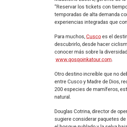
“Reservar los tickets con tiempo
temporadas de alta demanda com
experiencias integradas que comb
Para muchos,
Cusco
es el desti
descubrirlo, desde hacer ciclis
conocer más sobre la diversidad
www.qosqoinkatour.com
.
Otro destino increíble que no deb
entre Cusco y Madre de Dios, re
200 especies de mamíferos, este
natural.
Douglas Cotrina, director de op
sugiere considerar paquetes de 
el bosque nublado y la selva baj