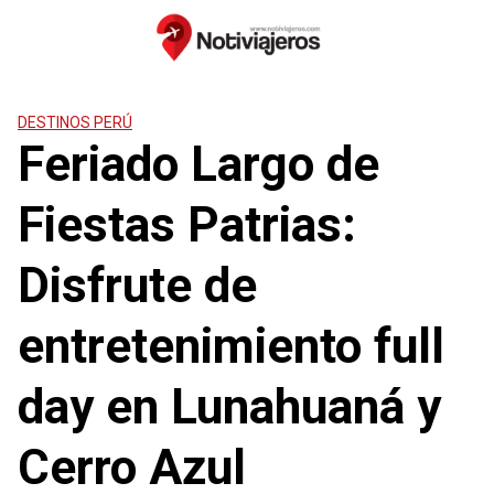
Saltar
al
contenido
DESTINOS PERÚ
Feriado Largo de
Fiestas Patrias:
Disfrute de
entretenimiento full
day en Lunahuaná y
Cerro Azul