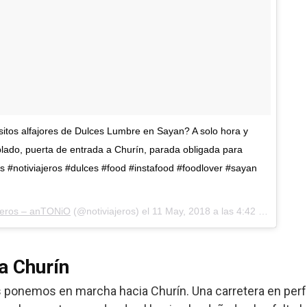
sitos alfajores de Dulces Lumbre en Sayan? A solo hora y
lado, puerta de entrada a Churín, parada obligada para
es #notiviajeros #dulces #food #instafood #foodlover #sayan
ajeros – anTONiO
(@notiviajeros) el
11 May, 2018 a las 4:42 PDT
a Churín
os ponemos en marcha hacia Churín. Una carretera en per