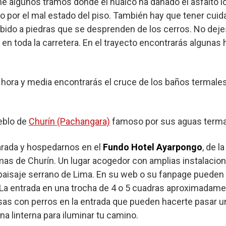
ene algunos tramos donde el huaico ha dañado el asfalto lo
 por el mal estado del piso. También hay que tener cui
bido a piedras que se desprenden de los cerros. No dejes
n toda la carretera. En el trayecto encontrarás algunas h
ra y media encontrarás el cruce de los baños termales d
ueblo de
Churín (Pachangara)
famoso por sus aguas terma
rada y hospedarnos en el
Fundo Hotel Ayarpongo
, de 
rmas de Churín. Un lugar acogedor con amplias instalaci
l paisaje serrano de Lima. En su web o su fanpage pueden
: La entrada en una trocha de 4 o 5 cuadras aproximada
sas con perros en la entrada que pueden hacerte pasar un 
a linterna para iluminar tu camino.