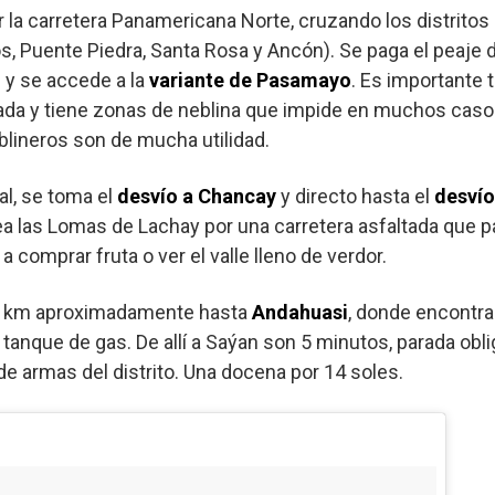
 la carretera Panamericana Norte, cruzando los distritos
os, Puente Piedra, Santa Rosa y Ancón). Se paga el peaje
 y se accede a la
variante de Pasamayo
. Es importante 
ada y tiene zonas de neblina que impide en muchos caso
blineros son de mucha utilidad.
al, se toma el
desvío a Chancay
y directo hasta el
desvío
ea las Lomas de Lachay por una carretera asfaltada que 
 comprar fruta o ver el valle lleno de verdor.
45 km aproximadamente hasta
Andahuasi
, donde encontra
 tanque de gas. De allí a Saýan son 5 minutos, parada ob
de armas del distrito. Una docena por 14 soles.