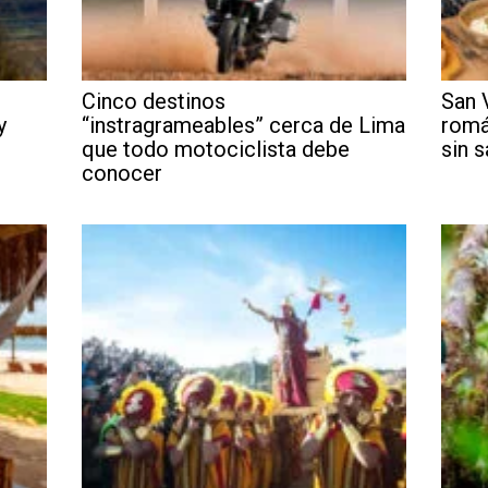
l
Cinco destinos
San 
y
“instragrameables” cerca de Lima
romá
que todo motociclista debe
sin s
conocer