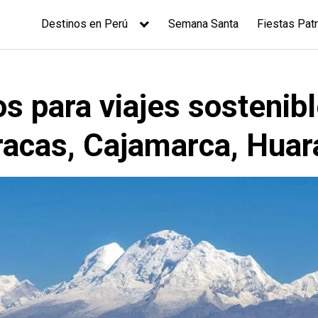
Destinos en Perú
Semana Santa
Fiestas Patr
s para viajes sostenib
racas, Cajamarca, Huara