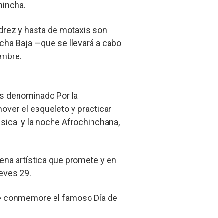
hincha.
edrez y hasta de motaxis son
ncha Baja —que se llevará a cabo
embre.
as denominado Por la
over el esqueleto y practicar
usical y la noche Afrochinchana,
na artística que promete y en
ueves 29.
 que conmemore el famoso Día de