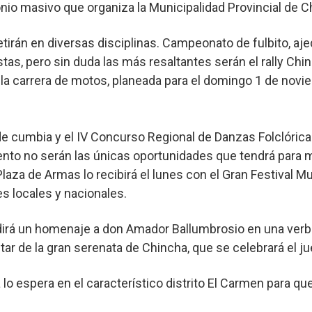
nio masivo que organiza la Municipalidad Provincial de C
tirán en diversas disciplinas. Campeonato de fulbito, aj
stas, pero sin duda las más resaltantes serán el rally Chi
la carrera de motos, planeada para el domingo 1 de novi
 de cumbia y el IV Concurso Regional de Danzas Folclóric
ento no serán las únicas oportunidades que tendrá para m
laza de Armas lo recibirá el lunes con el Gran Festival M
s locales y nacionales.
dirá un homenaje a don Amador Ballumbrosio en una verbe
ar de la gran serenata de Chincha, que se celebrará el j
a lo espera en el característico distrito El Carmen para