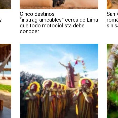
l
Cinco destinos
San 
y
“instragrameables” cerca de Lima
romá
que todo motociclista debe
sin s
conocer