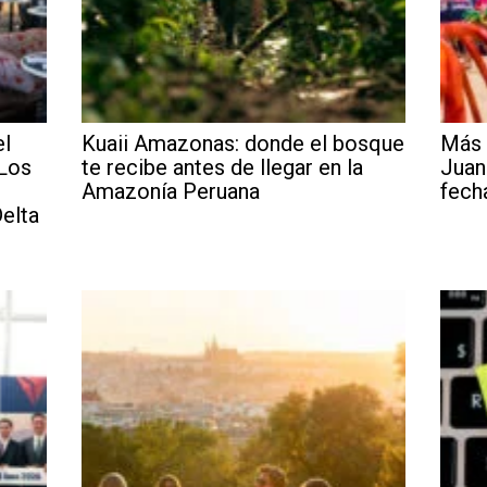
el
Kuaii Amazonas: donde el bosque
Más 
 Los
te recibe antes de llegar en la
Juan
Amazonía Peruana
fech
elta