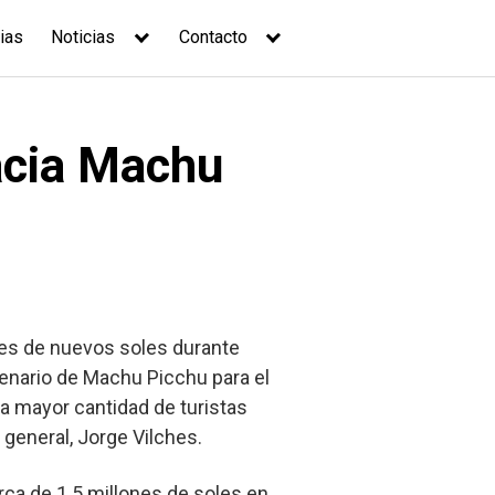
ias
Noticias
Contacto
acia Machu
nes de nuevos soles durante
enario de Machu Picchu para el
na mayor cantidad de turistas
 general, Jorge Vilches.
rca de 1.5 millones de soles en