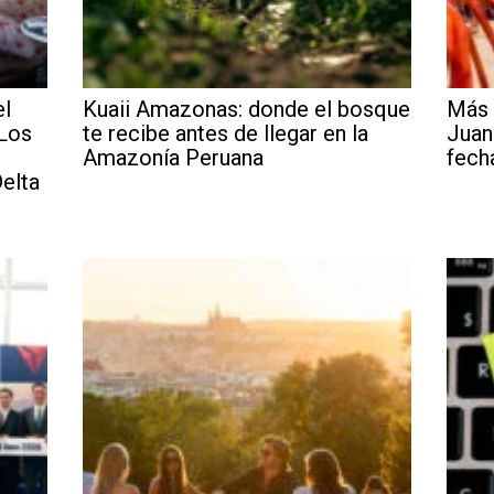
el
Kuaii Amazonas: donde el bosque
Más 
 Los
te recibe antes de llegar en la
Juan
Amazonía Peruana
fech
elta