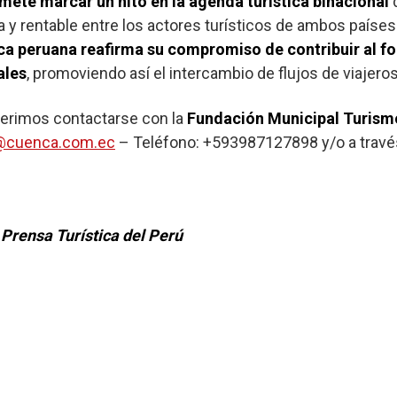
mete marcar un hito en la agenda turística binacional
d
y rentable entre los actores turísticos de ambos países h
ica peruana
reafirma su compromiso de contribuir al fo
ales
, promoviendo así el intercambio de flujos de viaje
erimos contactarse con la
Fundación Municipal Turism
@cuenca.com.ec
– Teléfono: +593987127898 y/o a través 
Prensa Turística del Perú