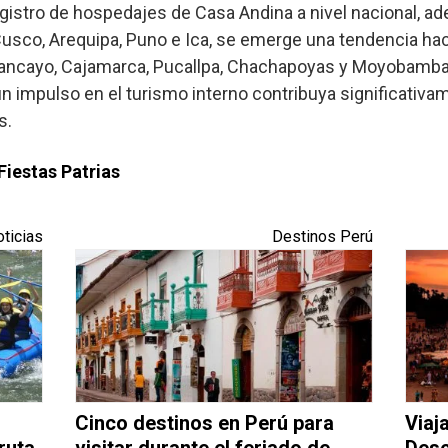
registro de hospedajes de Casa Andina a nivel nacional, a
usco, Arequipa, Puno e Ica, se emerge una tendencia hac
uancayo, Cajamarca, Pucallpa, Chachapoyas y Moyobamba. 
n impulso en el turismo interno contribuya significativam
s.
Fiestas Patrias
ticias
Destinos Perú
Cinco destinos en Perú para
Viaj
ruta
visitar durante el feriado de
Desc