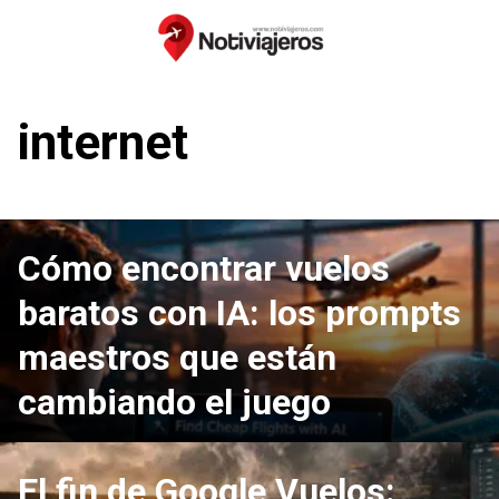
Saltar
al
contenido
internet
Cómo encontrar vuelos
baratos con IA: los prompts
maestros que están
cambiando el juego
El fin de Google Vuelos: