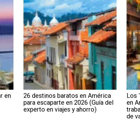
ar en
26 destinos baratos en América
Los 
para escaparte en 2026 (Guía del
en A
experto en viajes y ahorro)
trab
de v