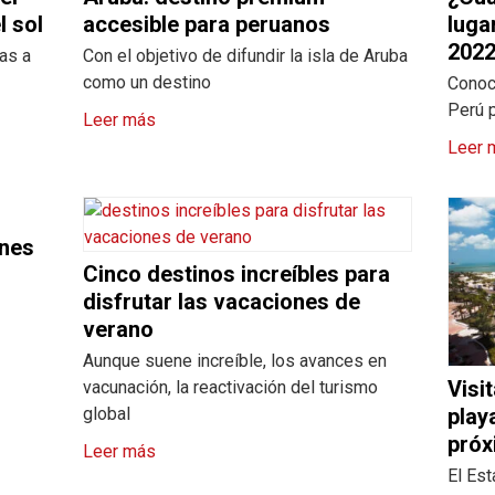
l sol
accesible para peruanos
luga
2022
tas a
Con el objetivo de difundir la isla de Aruba
como un destino
Conoc
Perú p
Leer más
Leer 
ones
Cinco destinos increíbles para
disfrutar las vacaciones de
verano
Aunque suene increíble, los avances en
Visi
vacunación, la reactivación del turismo
global
play
próx
Leer más
El Est