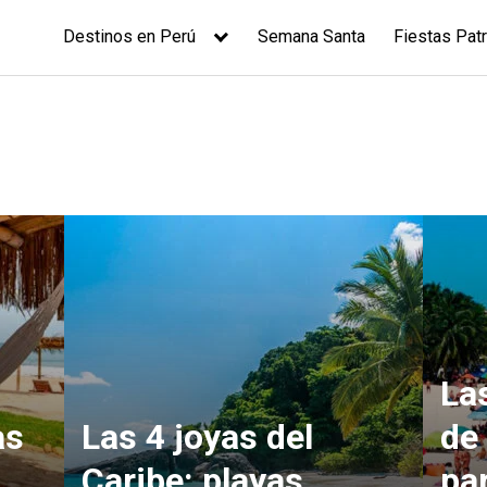
Destinos en Perú
Semana Santa
Fiestas Patr
La
as
Las 4 joyas del
de
Caribe: playas
pa