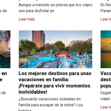
Aunque a menudo se piensa que los viajes
En No
os de
son para disfrutar en
Panam
Leer más
Leer 
 en
Los mejores destinos para unas
Vaca
e
vacaciones en familia:
dest
¡Prepárate para vivir momentos
popu
inolvidables!
a de
Según 
viaja
¿Buscando vacaciones soleadas en
familia para escapar de la rutina? Los
Leer 
hoteles