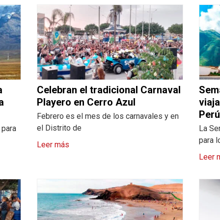
a
Celebran el tradicional Carnaval
Sema
a
Playero en Cerro Azul
viaj
Per
Febrero es el mes de los carnavales y en
el Distrito de
 para
La Se
para 
Leer más
Leer 