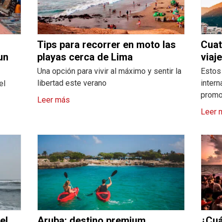
Tips para recorrer en moto las
Cuat
un
playas cerca de Lima
viaj
Una opción para vivir al máximo y sentir la
Estos
libertad este verano
intern
el
promo
Leer más
Leer 
el
Aruba: destino premium
¿Cuá