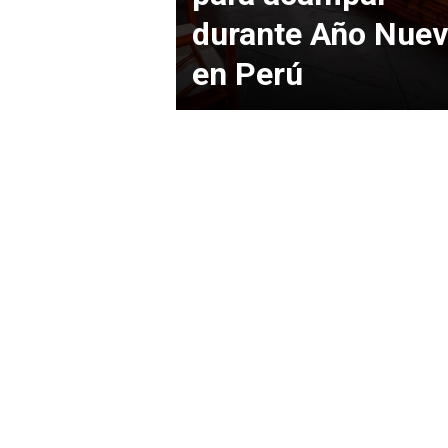
durante Año Nue
en Perú