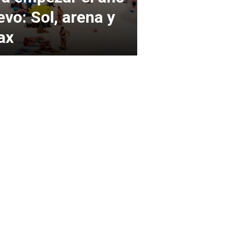
evo: Sol, arena y
ax