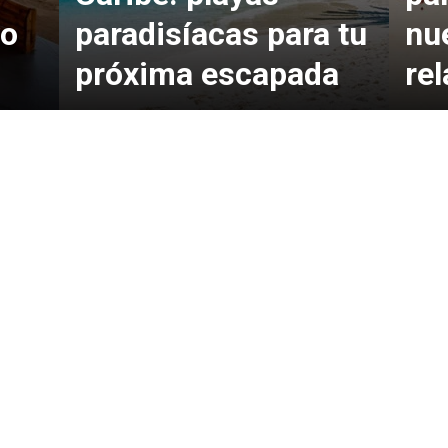
vo
paradisíacas para tu
nu
próxima escapada
rel