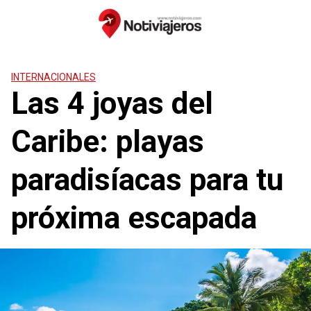
Saltar
al
contenido
INTERNACIONALES
Las 4 joyas del
Caribe: playas
paradisíacas para tu
próxima escapada