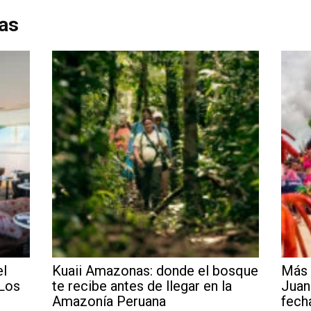
das
el
Kuaii Amazonas: donde el bosque
Más 
 Los
te recibe antes de llegar en la
Juan
Amazonía Peruana
fech