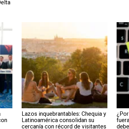
elta
a
Lazos inquebrantables: Chequia y
¿Por
con
Latinoamérica consolidan su
fuera
cercanía con récord de visitantes
debe