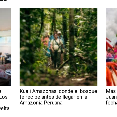
el
Kuaii Amazonas: donde el bosque
Más 
 Los
te recibe antes de llegar en la
Juan
Amazonía Peruana
fech
elta