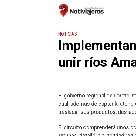
Saltar
al
contenido
NOTICIAS
Implementan c
unir ríos Am
El gobierno regional de Loreto i
cual, además de captar la atenci
trasladar sus productos, destacó
El circuito comprenderá unos och
Maynas, detalló la autoridad reg