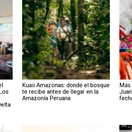
el
Kuaii Amazonas: donde el bosque
Más 
 Los
te recibe antes de llegar en la
Juan
Amazonía Peruana
fech
elta