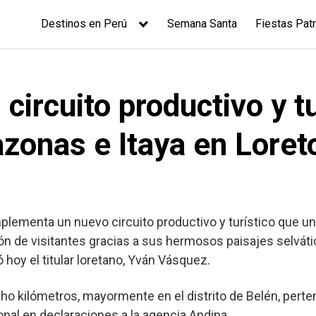
Destinos en Perú
Semana Santa
Fiestas Patr
ircuito productivo y tu
azonas e Itaya en Loret
mplementa un nuevo circuito productivo y turístico que uni
ón de visitantes gracias a sus hermosos paisajes selváti
 hoy el titular loretano, Yván Vásquez.
o kilómetros, mayormente en el distrito de Belén, perten
ional en declaraciones a la agencia Andina.