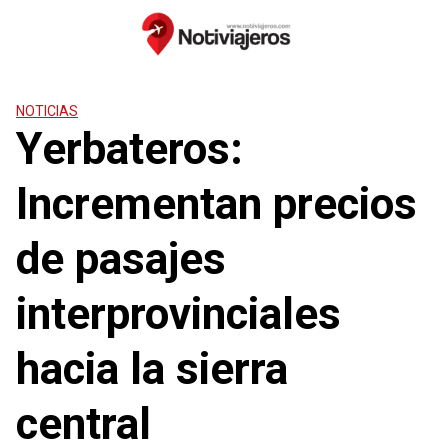
Saltar
al
contenido
NOTICIAS
Yerbateros:
Incrementan precios
de pasajes
interprovinciales
hacia la sierra
central