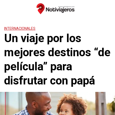
Saltar
al
contenido
INTERNACIONALES
Un viaje por los
mejores destinos “de
película” para
disfrutar con papá