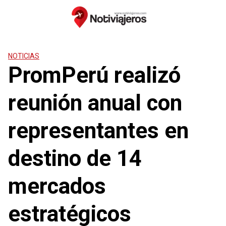
Saltar
al
contenido
NOTICIAS
PromPerú realizó
reunión anual con
representantes en
destino de 14
mercados
estratégicos