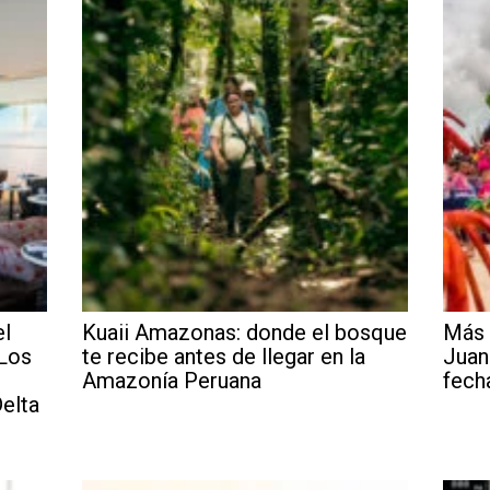
el
Kuaii Amazonas: donde el bosque
Más 
 Los
te recibe antes de llegar en la
Juan
Amazonía Peruana
fech
elta