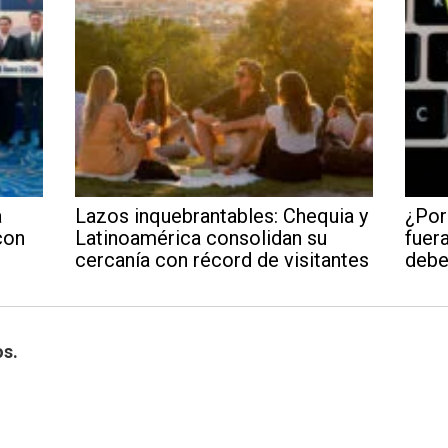
a
Lazos inquebrantables: Chequia y
¿Por
con
Latinoamérica consolidan su
fuera
cercanía con récord de visitantes
debe
os.