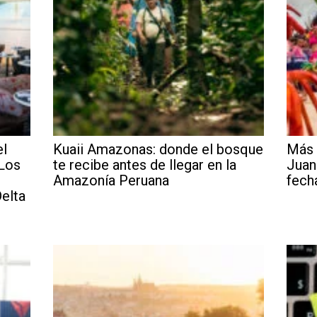
el
Kuaii Amazonas: donde el bosque
Más 
 Los
te recibe antes de llegar en la
Juan
Amazonía Peruana
fech
elta