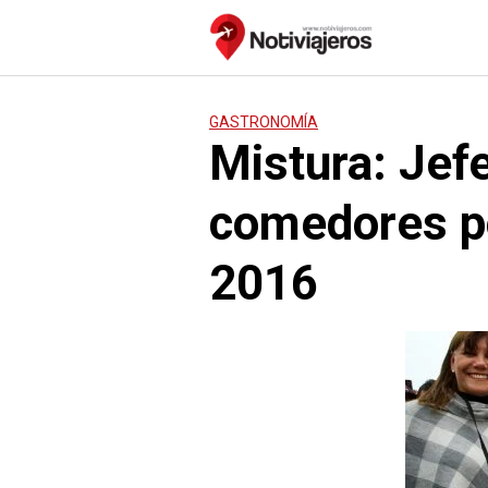
Saltar
al
contenido
GASTRONOMÍA
Mistura: Jef
comedores p
2016