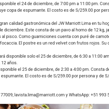
isponible el 24 de diciembre, de 7:00 pm a 11:00 pm. Con
uye copa de espumante. El costo es de S/259.00 por pers
a gran calidad gastronómica del JW Marriott Lima en tu ho
5 de diciembre. Este consta de un pavo al horno de 12 kg, 
s al pisco. Como guarniciones cuenta con puré de camote,
ocaccia. El postre es un red velvet con frutos rojos. Su 
tará disponible solo el 25 de diciembre, de 6:30 a 11:00 a
 12 años.
Disponible el 25 de diciembre, de 2:30 a 4:00 pm. Consta 
 espumante. El costo es de S/259.00 por persona y de S/
177009, lavista.lima@marriott.com y WhatsApp: +51 993 