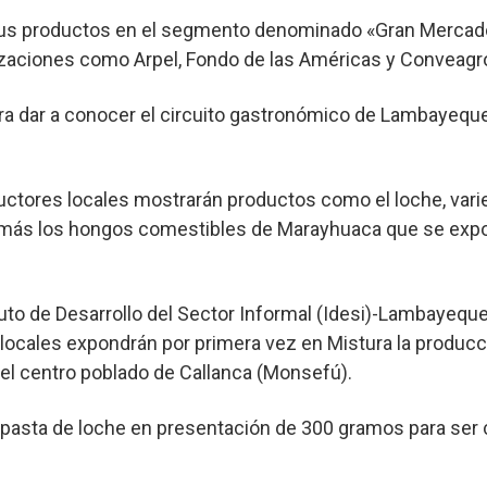
sus productos en el segmento denominado «Gran Mercado»
izaciones como Arpel, Fondo de las Américas y Conveagr
ra dar a conocer el circuito gastronómico de Lambayeque
tores locales mostrarán productos como el loche, varied
emás los hongos comestibles de Marayhuaca que se exp
ituto de Desarrollo del Sector Informal (Idesi)-Lambayeq
ocales expondrán por primera vez en Mistura la producc
n el centro poblado de Callanca (Monsefú).
 pasta de loche en presentación de 300 gramos para ser 