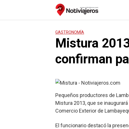
Saltar
al
contenido
GASTRONOMÍA
Mistura 201
confirman pa
Pequeños productores de Lambaye
Mistura 2013, que se inaugurará 
Comercio Exterior de Lambayequ
El funcionario destacó la prese