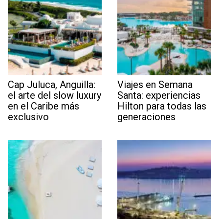
Cap Juluca, Anguilla:
Viajes en Semana
el arte del slow luxury
Santa: experiencias
en el Caribe más
Hilton para todas las
exclusivo
generaciones