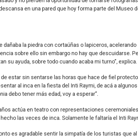
asado y no pierden la oportunidad de tomarse fotografías 
 descansa en una pared que hoy forma parte del Museo de
 dañaba la piedra con cortaúñas o lapiceros, acelerando 
ncia sobre ello sin embargo no hay que descuidarse. Per
stan su ayuda, sobre todo cuando acaba mi turno”, explica.
e estar sin sentarse las horas que hace de fiel protecto
ntar al inca en la fiesta del Inti Raymi, de acá a alguno
nia debo tener más edad, voy a esperar”.
 años actúa en teatro con representaciones ceremoniale
hecho las veces de inca. Solamente le faltaría el Inti R
ronto es agradable sentir la simpatía de los turistas que 