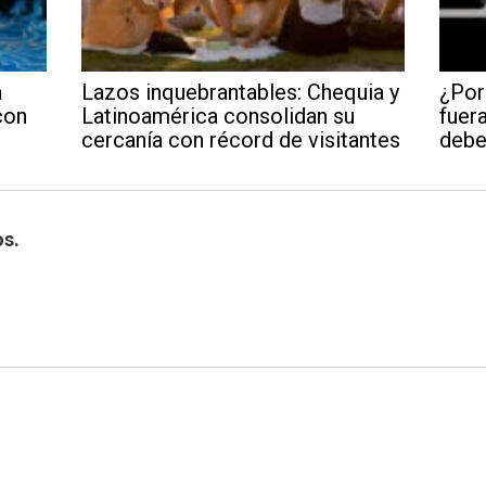
a
Lazos inquebrantables: Chequia y
¿Por
con
Latinoamérica consolidan su
fuera
cercanía con récord de visitantes
debe
os.