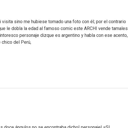
visita sino me hubiese tomado una foto con él; por el contrario
que le dobla la edad al famoso comic este ARCHI vende tamales 
pintoresco personaje dizque es argentino y habla con ese acento
 chico del Perú,
los doce ángulos no se encontraba dicho! personaje! =S!