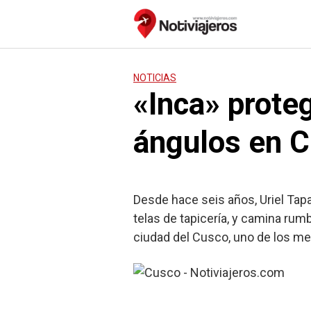
Saltar
al
contenido
NOTICIAS
«Inca» prote
ángulos en 
Desde hace seis años, Uriel Tap
telas de tapicería, y camina rum
ciudad del Cusco, uno de los mej