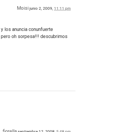
Moisi
junio 2, 2009,
11:11 pm
y los anuncia conunfuerte
, pero oh sorpesa!!! descubrimos
fiorella
septiembre 12, 2008,
5:48 pm