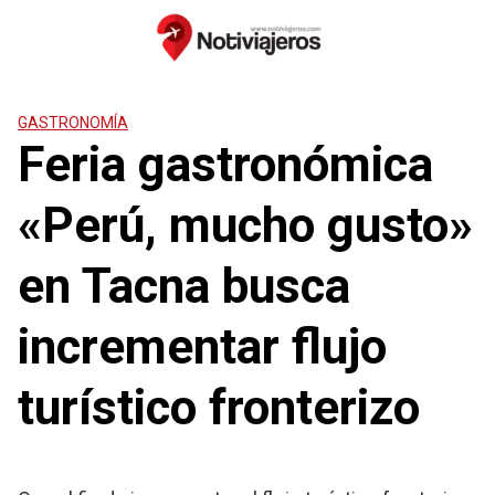
Saltar
al
contenido
GASTRONOMÍA
Feria gastronómica
«Perú, mucho gusto»
en Tacna busca
incrementar flujo
turístico fronterizo