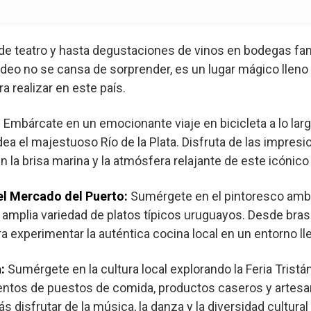
 de teatro y hasta degustaciones de vinos en bodegas fam
deo no se cansa de sorprender, es un lugar mágico lleno 
a realizar en este país.
:
Embárcate en un emocionante viaje en bicicleta a lo larg
a el majestuoso Río de la Plata. Disfruta de las impresi
la brisa marina y la atmósfera relajante de este icónico
el Mercado del Puerto:
Sumérgete en el pintoresco ambi
 amplia variedad de platos típicos uruguayos. Desde br
a experimentar la auténtica cocina local en un entorno lle
a:
Sumérgete en la cultura local explorando la Feria Tristá
tos de puestos de comida, productos caseros y artesaní
 disfrutar de la música, la danza y la diversidad cultural