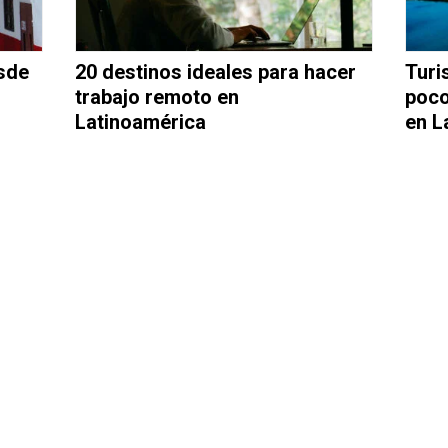
sde
20 destinos ideales para hacer
Turi
trabajo remoto en
poco
Latinoamérica
en L