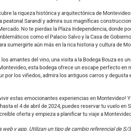
bre la riqueza histórica y arquitectónica de Montevideo
la peatonal Sarandí y admira sus magníficas construccione
l Mercado. No te pierdas la Plaza Independencia, donde po
emblemáticos como el Palacio Salvo y la Casa de Gobier
para sumergirte aún más en la rica historia y cultura de M
 los amantes del vino, una visita a la Bodega Bouza es un
 Montevideo, esta bodega ofrece un escape perfecto en 
our por los viñedos, admira los antiguos carros y degust
e vivir estas emocionantes experiencias en Montevideo! 
 hasta el 4 de abril de 2024, puedes reservar tu vuelo e
increíble oferta y empieza a planificar tu viaje a Montevi
na web y app. Utilizan un tipo de cambio referencial de S/