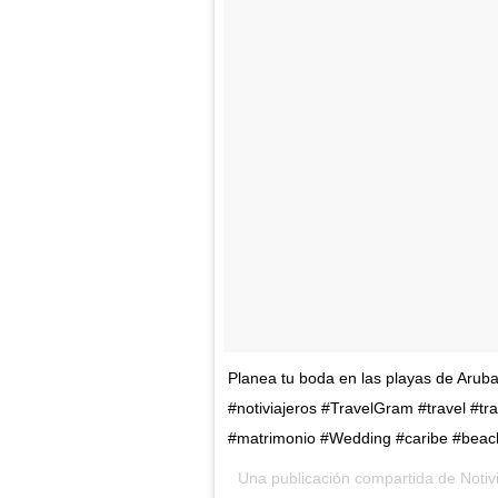
Planea tu boda en las playas de Aruba
#notiviajeros #TravelGram #travel #tr
#matrimonio #Wedding #caribe #beac
Una publicación compartida de Notivi