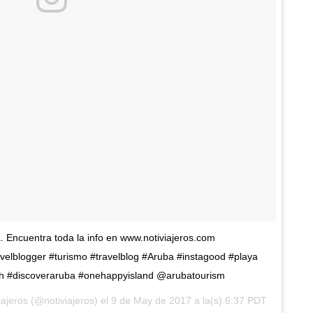
. Encuentra toda la info en www.notiviajeros.com
avelblogger #turismo #travelblog #Aruba #instagood #playa
h #discoveraruba #onehappyisland @arubatourism
ajeros (@notiviajeros) el
9 de May de 2017 a la(s) 6:37 PDT