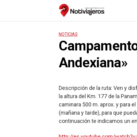
Saltar
al
contenido
NOTICIAS
Campamento 
Andexiana»
Descripción de la ruta: Ven y dis
la altura del Km. 177 de la Pana
caminara 500 m. aprox. y para el
(mañana y tarde), para que pueda
continuación te indicamos un e
http://es.youtube.com/watch