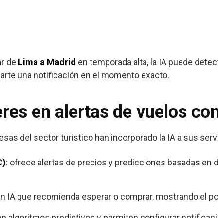
ar de
Lima a Madrid
en temporada alta, la IA puede detec
viarte una notificación en el momento exacto.
eres en alertas de vuelos co
as del sector turístico han incorporado la IA a sus serv
C)
: ofrece alertas de precios y predicciones basadas en 
 en IA que recomienda esperar o comprar, mostrando el p
ran algoritmos predictivos y permiten configurar notifica