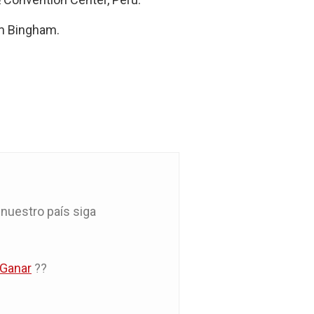
am Bingham.
nuestro país siga
Ganar
??