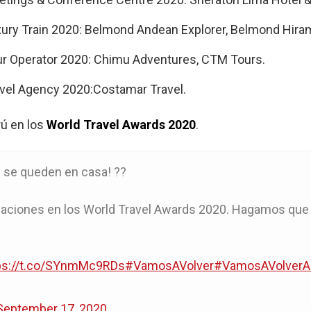
xury Train 2020: Belmond Andean Explorer, Belmond Hir
ur Operator 2020: Chimu Adventures, CTM Tours.
avel Agency 2020:Costamar Travel.
rú en los
World Travel Awards 2020
.
" se queden en casa! ??
aciones en los World Travel Awards 2020. Hagamos que 
ps://t.co/SYnmMc9RDs
#VamosAVolver
#VamosAVolverA
September 17, 2020