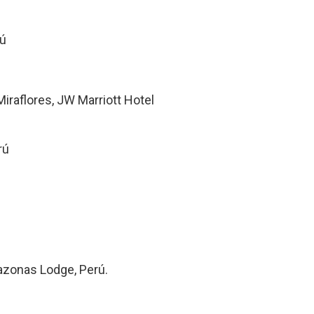
rú
iraflores, JW Marriott Hotel
rú
azonas Lodge, Perú.