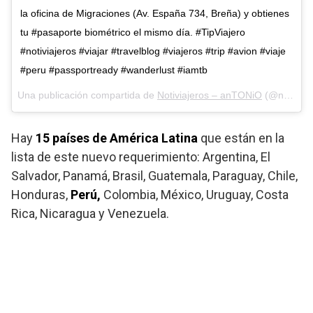
la oficina de Migraciones (Av. España 734, Breña) y obtienes
tu #pasaporte biométrico el mismo día. #TipViajero
#notiviajeros #viajar #travelblog #viajeros #trip #avion #viaje
#peru #passportready #wanderlust #iamtb
Una publicación compartida de
Notiviajeros – anTONiO
(@notiviajeros) el
Hay
15 países de América Latina
que están en la
lista de este nuevo requerimiento: Argentina, El
Salvador, Panamá, Brasil, Guatemala, Paraguay, Chile,
Honduras,
Perú,
Colombia, México, Uruguay, Costa
Rica, Nicaragua y Venezuela.