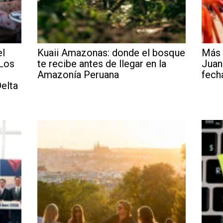
el
Kuaii Amazonas: donde el bosque
Más 
 Los
te recibe antes de llegar en la
Juan
Amazonía Peruana
fech
elta