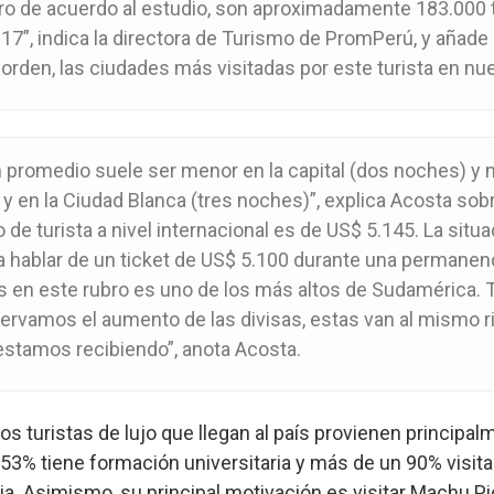
o de acuerdo al estudio, son aproximadamente 183.000 tu
017”, indica la directora de Turismo de PromPerú, y añad
orden, las ciudades más visitadas por este turista en nue
promedio suele ser menor en la capital (dos noches) y ma
y en la Ciudad Blanca (tres noches)”, explica Acosta sobre
de turista a nivel internacional es de US$ 5.145. La situa
 hablar de un ticket de US$ 5.100 durante una permanenc
ís en este rubro es uno de los más altos de Sudamérica.
bservamos el aumento de las divisas, estas van al mismo r
estamos recibiendo”, anota Acosta.
s turistas de lujo que llegan al país provienen principal
3% tiene formación universitaria y más de un 90% visita 
 baja. Asimismo, su principal motivación es visitar Machu 