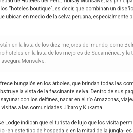
ciedad de Hoteles del Perú, Tibisay Monsalve, las princip
 los “hoteles boutique”, es decir, que combinan un diseño 
e ubican en medio de la selva peruana, especialmente p
tán en la lista de los diez mejores del mundo, como Be
o hoteles en la lista de los mejores de Sudamérica; y la
, asegura Monsalve.
frece bungalós en los árboles, que brindan todas las co
bstruye la vista de la fascinante selva. Dentro de sus pa
ayunar con los delfines, nadar en el río Amazonas, viaje
 visitas a las comunidades Jíbaro y Kukama.
 Lodge indican que el turista de lujo que los visita per
io -en este tipo de hospedaje en la mitad de la jungla- 