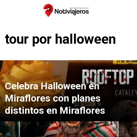
Saltar
al
contenido
tour por halloween
Celebra Halloween en
Miraflores con planes
distintos en Miraflores