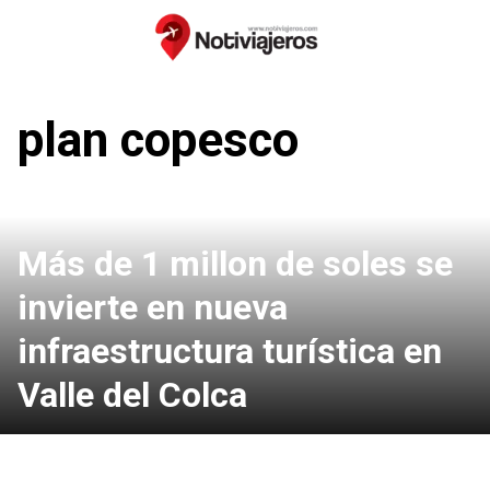
Saltar
al
contenido
plan copesco
Más de 1 millon de soles se
invierte en nueva
infraestructura turística en
Valle del Colca