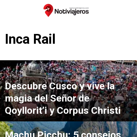
Saltar
al
contenido
Inca Rail
Descubre Cusco y vive la
magia del Señor de
Qoyllorit’i y Corpus Christi
Machu Picchu: 5 consejos