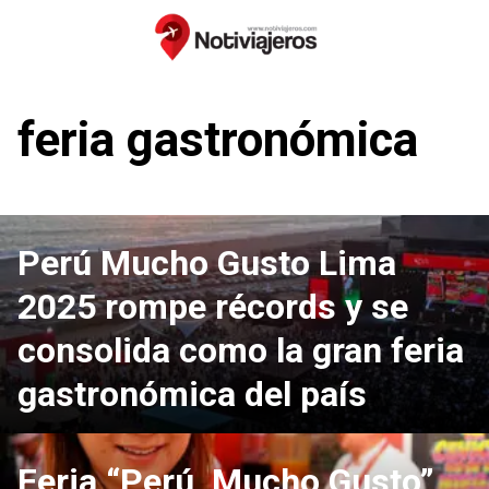
Saltar
al
contenido
feria gastronómica
Perú Mucho Gusto Lima
2025 rompe récords y se
consolida como la gran feria
gastronómica del país
Feria “Perú, Mucho Gusto”