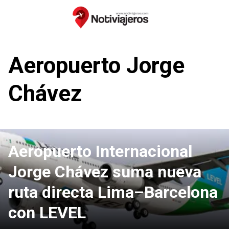
Saltar
al
contenido
Aeropuerto Jorge
Chávez
Aeropuerto Internacional
Jorge Chávez suma nueva
ruta directa Lima–Barcelona
con LEVEL