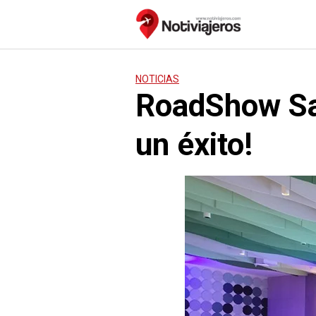
Saltar
al
contenido
NOTICIAS
RoadShow San
un éxito!