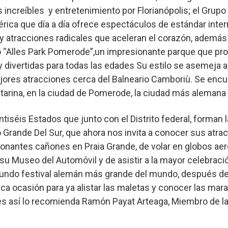
 increíbles y entretenimiento por Florianópolis; el Grupo
ca que día a día ofrece espectáculos de estándar intern
y atracciones radicales que aceleran el corazón, además
 “Alles Park Pomerode”,un impresionante parque que pro
y divertidas para todas las edades Su estilo se asemeja a
jores atracciones cerca del Balneario Camboriù. Se encu
atarina, en la ciudad de Pomerode, la ciudad más alemana d
ntiséis Estados que junto con el Distrito federal, forman l
o Grande Del Sur, que ahora nos invita a conocer sus atrac
ionantes cañones en Praia Grande, de volar en globos aer
 su Museo del Automóvil y de asistir a la mayor celebrac
gundo festival alemán más grande del mundo, después del
ca ocasión para ya alistar las maletas y conocer las mara
ues así lo recomienda Ramón Payat Arteaga, Miembro de la