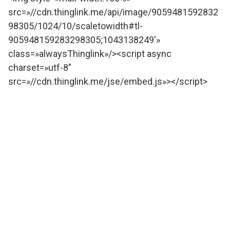
src=»//cdn.thinglink.me/api/image/9059481592832
98305/1024/10/scaletowidth#tl-
905948159283298305;1043138249′»
class=»alwaysThinglink»/><script async
charset=»utf-8″
src=»//cdn.thinglink.me/jse/embed.js»></script>