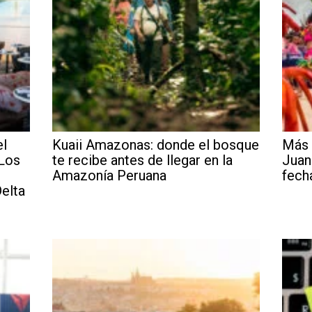
el
Kuaii Amazonas: donde el bosque
Más 
 Los
te recibe antes de llegar en la
Juan
Amazonía Peruana
fech
elta