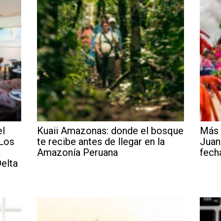
el
Kuaii Amazonas: donde el bosque
Más 
 Los
te recibe antes de llegar en la
Juan
Amazonía Peruana
fech
elta