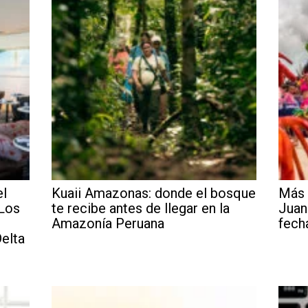
el
Kuaii Amazonas: donde el bosque
Más 
 Los
te recibe antes de llegar en la
Juan
Amazonía Peruana
fech
elta