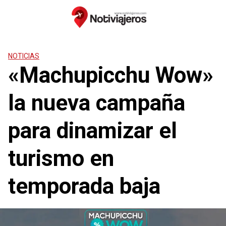
Saltar
al
contenido
NOTICIAS
«Machupicchu Wow»
la nueva campaña
para dinamizar el
turismo en
temporada baja